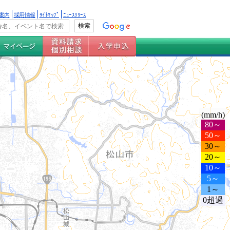
案内
採用情報
ｻｲﾄﾏｯﾌﾟ
ﾆｭｰｽﾘﾘｰｽ
(mm/h)
80～
50～
30～
20～
10～
5～
1～
0超過