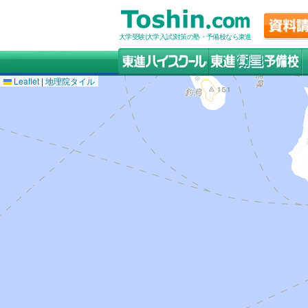
大学受験(大学入試)対策の塾・予備校なら東進
Leaflet
|
地理院タイル