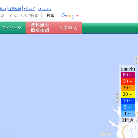
案内
採用情報
ｻｲﾄﾏｯﾌﾟ
ﾆｭｰｽﾘﾘｰｽ
(mm/h)
80～
50～
30～
20～
10～
5～
1～
0超過