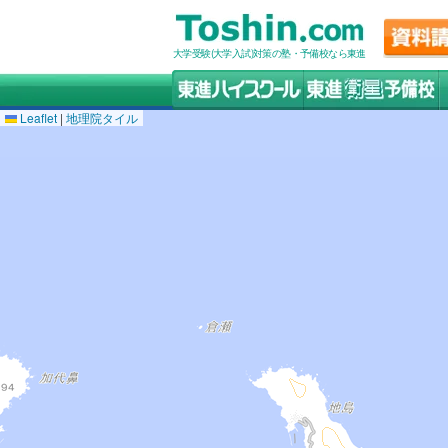
大学受験(大学入試)対策の塾・予備校なら東進
Leaflet
|
地理院タイル