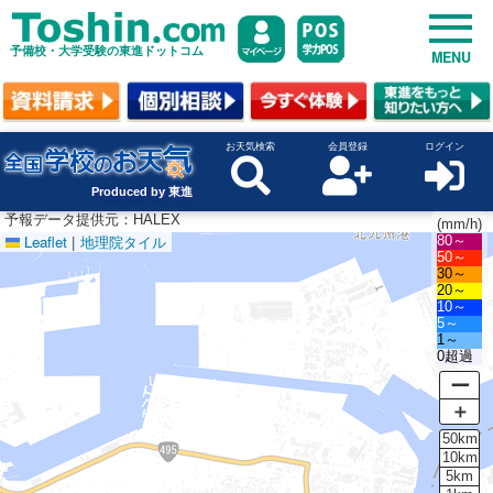
予備校・大学受験の東進ドットコム
MENU
お天気検索
会員登録
ログイン
Produced by 東進
予報データ提供元：HALEX
(mm/h)
Leaflet
|
地理院タイル
80～
50～
30～
20～
10～
5～
1～
0超過
ー
＋
50km
10km
5km