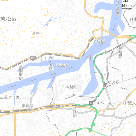
1km
500m