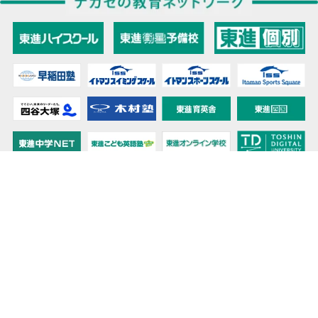
教育力こそが、国力だと思う。
キミの高校に対応！東進の個別指導コース
90日先まで大胆予報！ 全国学校のお天気
高校無償化丸わかり！高校授業料無償化 情報サイト
受験生必見！ 大学情報・入試情報