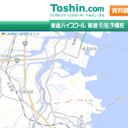
大学受験(大学入試)対策の塾・予備校なら東進
Leaflet
|
地理院タイル