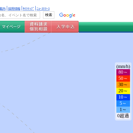
案内
採用情報
ｻｲﾄﾏｯﾌﾟ
ﾆｭｰｽﾘﾘｰｽ
(mm/h)
80～
50～
30～
20～
10～
5～
1～
0超過