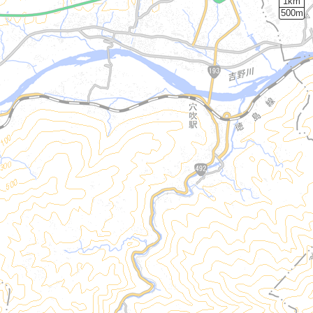
1km
500m