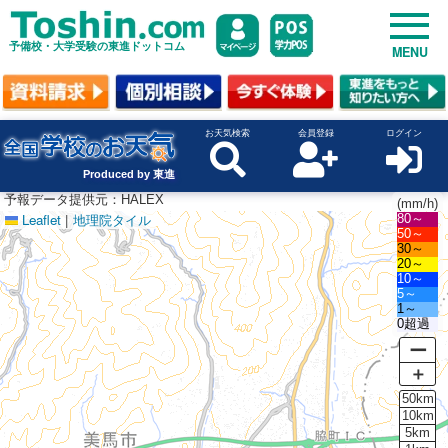
予備校・大学受験の東進ドットコム
MENU
お天気検索
会員登録
ログイン
Produced by 東進
予報データ提供元：HALEX
(mm/h)
Leaflet
|
地理院タイル
80～
50～
30～
20～
10～
5～
1～
0超過
ー
＋
50km
10km
5km