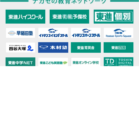
教育力こそが、国力だと思う。
キミの高校に対応！東進の個別指導コース
90日先まで大胆予報！ 全国学校のお天気
高校無償化丸わかり！高校授業料無償化 情報サイト
受験生必見！ 大学情報・入試情報