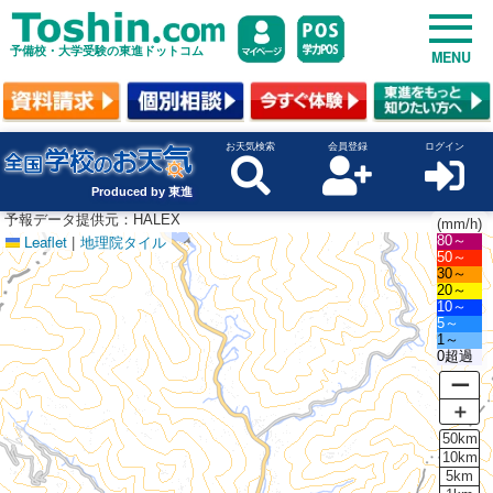
予備校・大学受験の東進ドットコム
MENU
お天気検索
会員登録
ログイン
Produced by 東進
予報データ提供元：HALEX
(mm/h)
Leaflet
|
地理院タイル
80～
50～
30～
20～
10～
5～
1～
0超過
ー
＋
50km
10km
5km