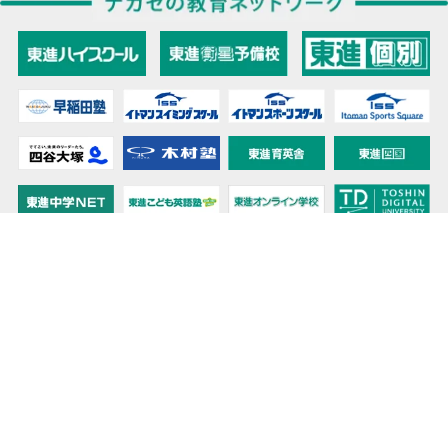
教育力こそが、国力だと思う。
キミの高校に対応！東進の個別指導コース
90日先まで大胆予報！ 全国学校のお天気
高校無償化丸わかり！高校授業料無償化 情報サイト
受験生必見！ 大学情報・入試情報