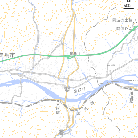
1km
500m