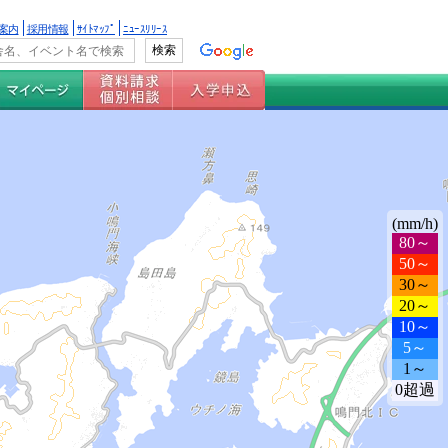
案内
採用情報
ｻｲﾄﾏｯﾌﾟ
ﾆｭｰｽﾘﾘｰｽ
(mm/h)
80～
50～
30～
20～
10～
5～
1～
0超過