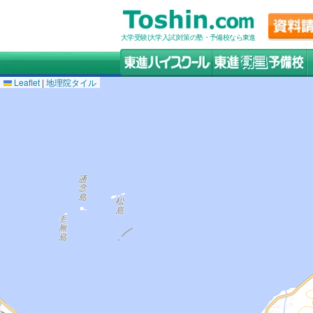
大学受験(大学入試)対策の塾・予備校なら東進
Leaflet
|
地理院タイル