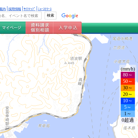
案内
採用情報
ｻｲﾄﾏｯﾌﾟ
ﾆｭｰｽﾘﾘｰｽ
(mm/h)
80～
50～
30～
20～
10～
5～
1～
0超過