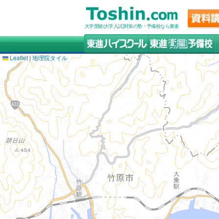
大学受験(大学入試)対策の塾・予備校なら東進
Leaflet
|
地理院タイル