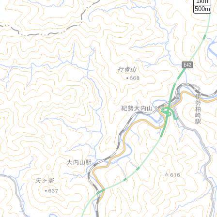
1km
500m