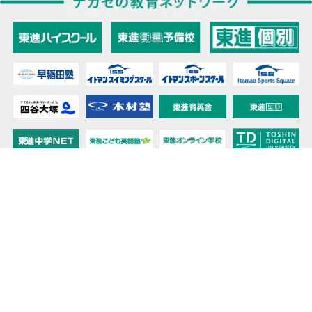
教育力こそが、国力だと思う。
キミの高校に対応！東進の個別指導コース
90日先まで大胆予報！ 全国学校のお天気
高校無償化丸わかり！高校授業料無償化 情報サイト
受験生必見！ 大学情報・入試情報