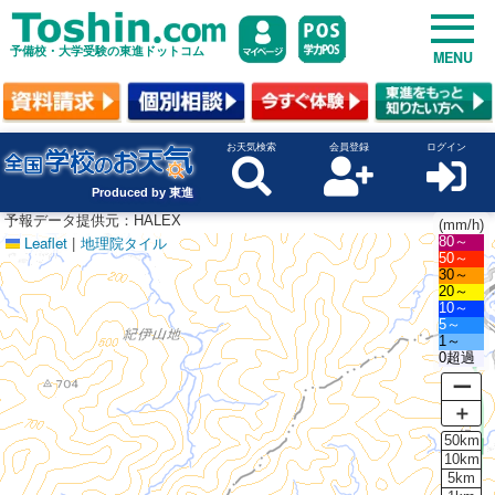
予備校・大学受験の東進ドットコム
MENU
お天気検索
会員登録
ログイン
Produced by 東進
予報データ提供元：HALEX
(mm/h)
Leaflet
|
地理院タイル
80～
50～
30～
20～
10～
5～
1～
0超過
ー
＋
50km
10km
5km