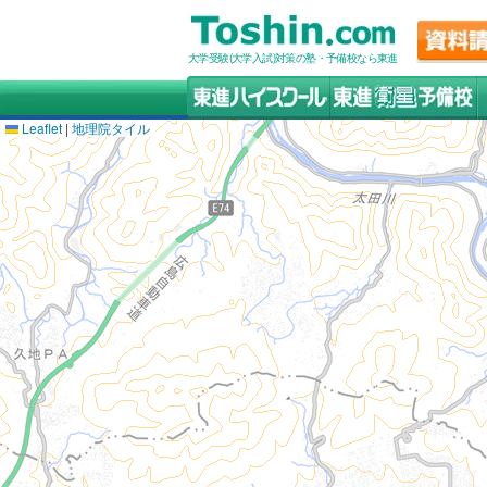
大学受験(大学入試)対策の塾・予備校なら東進
Leaflet
|
地理院タイル