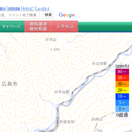
案内
採用情報
ｻｲﾄﾏｯﾌﾟ
ﾆｭｰｽﾘﾘｰｽ
(mm/h)
80～
50～
30～
20～
10～
5～
1～
0超過