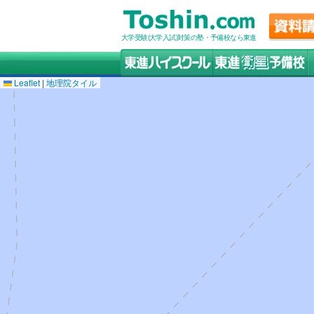
大学受験(大学入試)対策の塾・予備校なら東進
Leaflet
|
地理院タイル