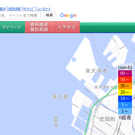
案内
採用情報
ｻｲﾄﾏｯﾌﾟ
ﾆｭｰｽﾘﾘｰｽ
(mm/h)
80～
50～
30～
20～
10～
5～
1～
0超過