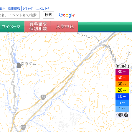
案内
採用情報
ｻｲﾄﾏｯﾌﾟ
ﾆｭｰｽﾘﾘｰｽ
(mm/h)
80～
50～
30～
20～
10～
5～
1～
0超過