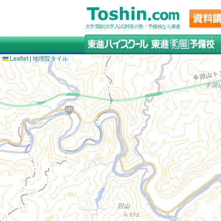
大学受験(大学入試)対策の塾・予備校なら東進
Leaflet
|
地理院タイル