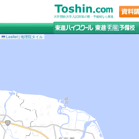
大学受験(大学入試)対策の塾・予備校なら東進
Leaflet
|
地理院タイル