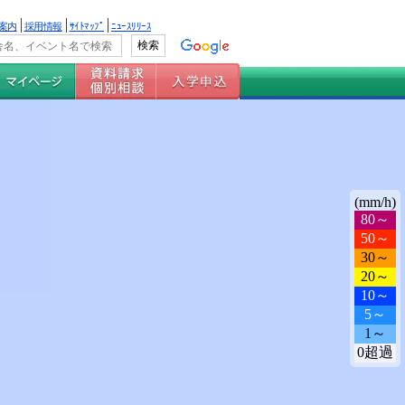
案内
採用情報
ｻｲﾄﾏｯﾌﾟ
ﾆｭｰｽﾘﾘｰｽ
(mm/h)
80～
50～
30～
20～
10～
5～
1～
0超過