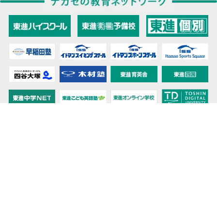
教育力こそが、国力だと思う。
キミの高校に対応！東進の個別指導コース
90日先まで大胆予報！ 全国学校のお天気
高校無償化丸わかり！高校授業料無償化 情報サイト
受験生必見！ 大学情報・入試情報