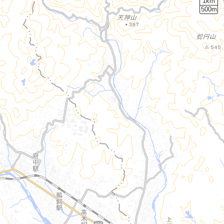
1km
500m