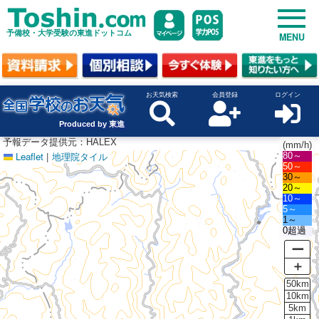
予備校・大学受験の東進ドットコム
MENU
お天気検索
会員登録
ログイン
Produced by 東進
予報データ提供元：HALEX
(mm/h)
Leaflet
|
地理院タイル
80～
50～
30～
20～
10～
5～
1～
0超過
ー
＋
50km
10km
5km