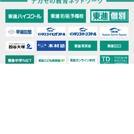
教育力こそが、国力だと思う。
キミの高校に対応！東進の個別指導コース
90日先まで大胆予報！ 全国学校のお天気
高校無償化丸わかり！高校授業料無償化 情報サイト
受験生必見！ 大学情報・入試情報