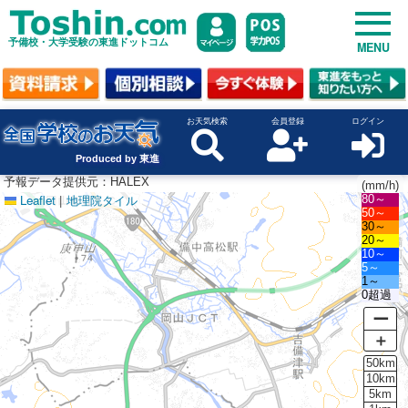
予備校・大学受験の東進ドットコム
MENU
お天気検索
会員登録
ログイン
Produced by 東進
予報データ提供元：HALEX
(mm/h)
Leaflet
|
地理院タイル
80～
50～
30～
20～
10～
5～
1～
0超過
ー
＋
50km
10km
5km