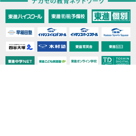
教育力こそが、国力だと思う。
キミの高校に対応！東進の個別指導コース
90日先まで大胆予報！ 全国学校のお天気
高校無償化丸わかり！高校授業料無償化 情報サイト
受験生必見！ 大学情報・入試情報