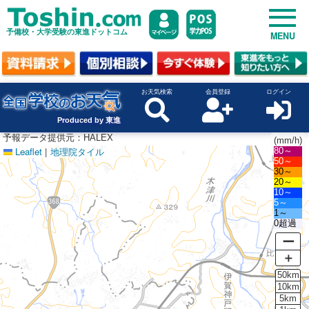
予備校・大学受験の東進ドットコム
MENU
お天気検索
会員登録
ログイン
Produced by 東進
予報データ提供元：HALEX
(mm/h)
Leaflet
|
地理院タイル
80～
50～
30～
20～
10～
5～
1～
0超過
ー
＋
50km
10km
5km