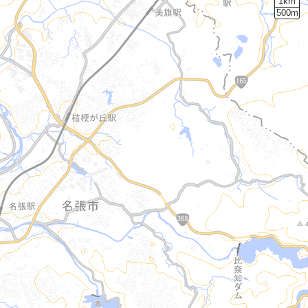
1km
500m