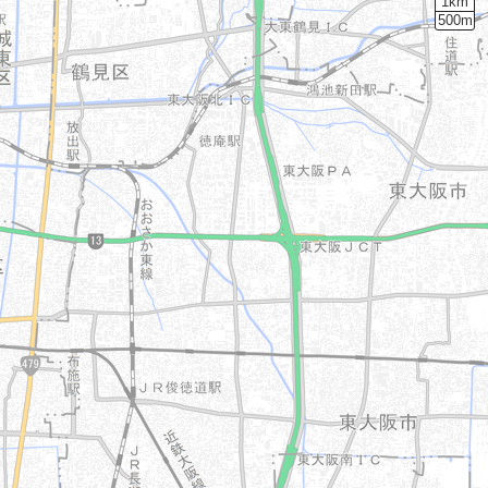
1km
500m