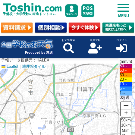
予備校・大学受験の東進ドットコム
MENU
お天気検索
会員登録
ログイン
Produced by 東進
予報データ提供元：HALEX
(mm/h)
Leaflet
|
地理院タイル
80～
50～
30～
20～
10～
5～
1～
0超過
ー
＋
50km
10km
5km