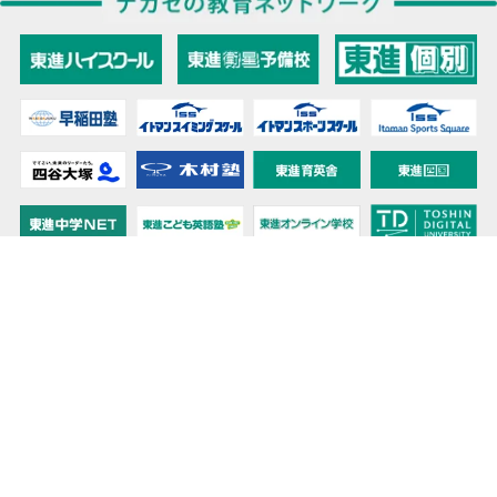
教育力こそが、国力だと思う。
キミの高校に対応！東進の個別指導コース
90日先まで大胆予報！ 全国学校のお天気
高校無償化丸わかり！高校授業料無償化 情報サイト
受験生必見！ 大学情報・入試情報