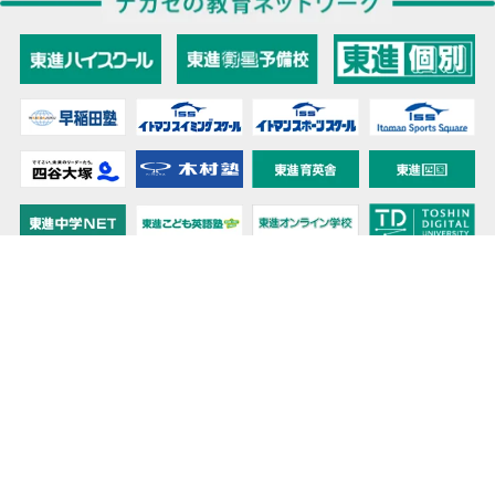
教育力こそが、国力だと思う。
キミの高校に対応！東進の個別指導コース
90日先まで大胆予報！ 全国学校のお天気
高校無償化丸わかり！高校授業料無償化 情報サイト
受験生必見！ 大学情報・入試情報