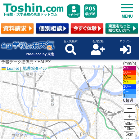
予備校・大学受験の東進ドットコム
MENU
お天気検索
会員登録
ログイン
Produced by 東進
予報データ提供元：HALEX
(mm/h)
Leaflet
|
地理院タイル
80～
50～
30～
20～
10～
5～
1～
0超過
ー
＋
50km
10km
5km