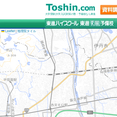
大学受験(大学入試)対策の塾・予備校なら東進
Leaflet
|
地理院タイル