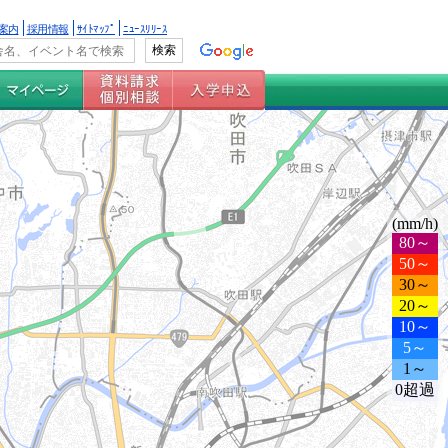
案内
採用情報
ｻｲﾄﾏｯﾌﾟ
ﾆｭｰｽﾘﾘｰｽ
(mm/h)
80～
50～
30～
20～
10～
5～
1～
0超過