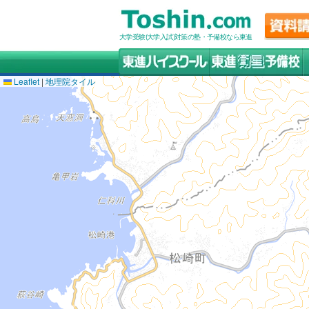
大学受験(大学入試)対策の塾・予備校なら東進
Leaflet
|
地理院タイル