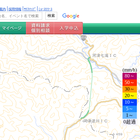
案内
採用情報
ｻｲﾄﾏｯﾌﾟ
ﾆｭｰｽﾘﾘｰｽ
(mm/h)
80～
50～
30～
20～
10～
5～
1～
0超過