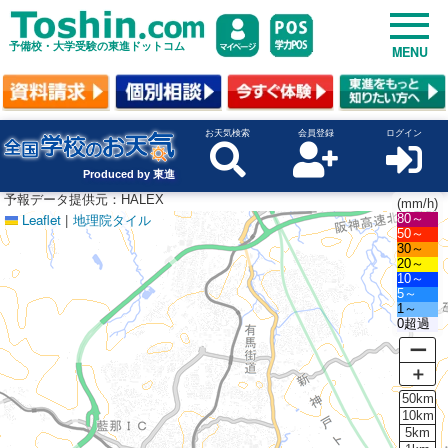
予備校・大学受験の東進ドットコム
MENU
お天気検索
会員登録
ログイン
Produced by 東進
予報データ提供元：HALEX
(mm/h)
Leaflet
|
地理院タイル
80～
50～
30～
20～
10～
5～
1～
0超過
ー
＋
50km
10km
5km