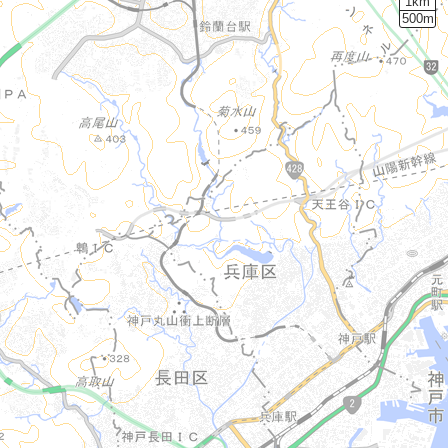
1km
500m