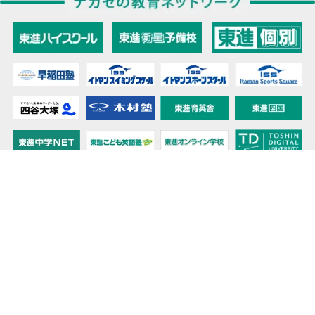
教育力こそが、国力だと思う。
キミの高校に対応！東進の個別指導コース
90日先まで大胆予報！ 全国学校のお天気
高校無償化丸わかり！高校授業料無償化 情報サイト
受験生必見！ 大学情報・入試情報