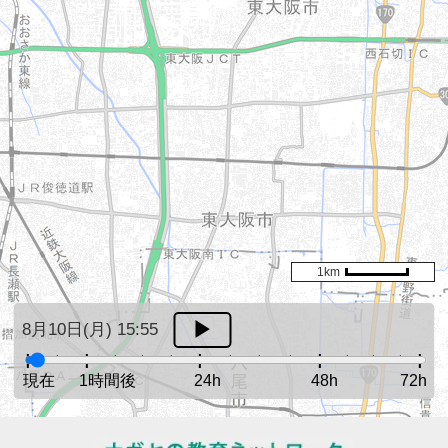
1km
8月10日(月) 15:55
現在
1時間後
24h
48h
72h