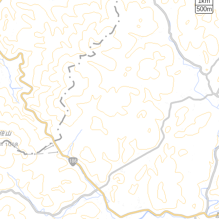
1km
500m