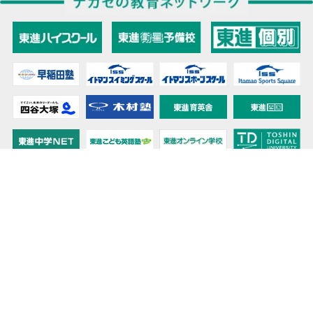
教育力こそが、国力だと思う。
キミの高校に対応！東進の個別指導コース
90日先まで大胆予報！ 全国学校のお天気
高校無償化丸わかり！高校授業料無償化 情報サイト
受験生必見！ 大学情報・入試情報