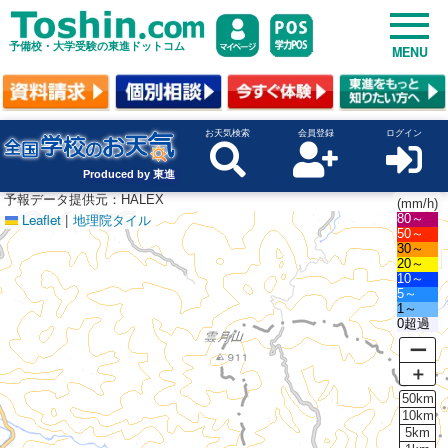
予備校・大学受験の東進ドットコム
MENU
お天気検索
会員登録
ログイン
Produced by 東進
予報データ提供元：HALEX
(mm/h)
Leaflet
|
地理院タイル
80～
50～
30～
20～
10～
5～
1～
0超過
ー
＋
50km
10km
5km