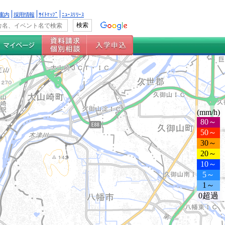
案内
採用情報
ｻｲﾄﾏｯﾌﾟ
ﾆｭｰｽﾘﾘｰｽ
(mm/h)
80～
50～
30～
20～
10～
5～
1～
0超過