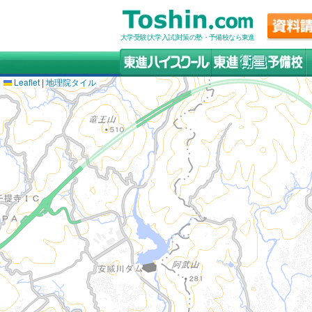
大学受験(大学入試)対策の塾・予備校なら東進
Leaflet
|
地理院タイル