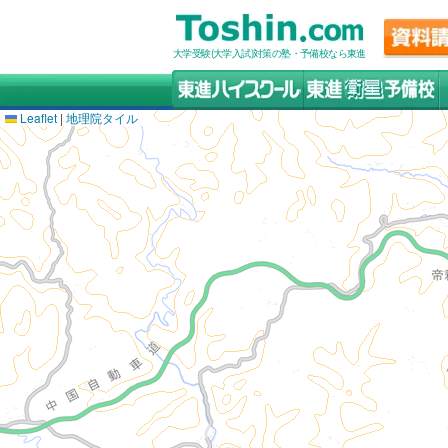
大学受験(大学入試)対策の塾・予備校なら東進
Leaflet
|
地理院タイル