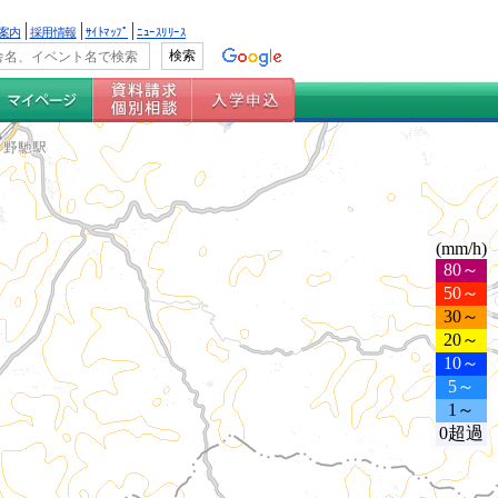
案内
採用情報
ｻｲﾄﾏｯﾌﾟ
ﾆｭｰｽﾘﾘｰｽ
(mm/h)
80～
50～
30～
20～
10～
5～
1～
0超過