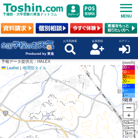
予備校・大学受験の東進ドットコム
MENU
お天気検索
会員登録
ログイン
Produced by 東進
予報データ提供元：HALEX
(mm/h)
Leaflet
|
地理院タイル
80～
50～
30～
20～
10～
5～
1～
0超過
ー
＋
50km
10km
5km