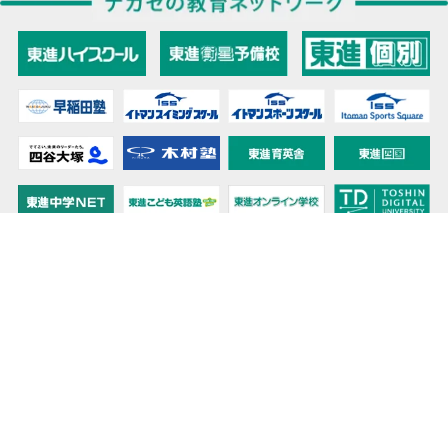
教育力こそが、国力だと思う。
キミの高校に対応！東進の個別指導コース
90日先まで大胆予報！ 全国学校のお天気
高校無償化丸わかり！高校授業料無償化 情報サイト
受験生必見！ 大学情報・入試情報