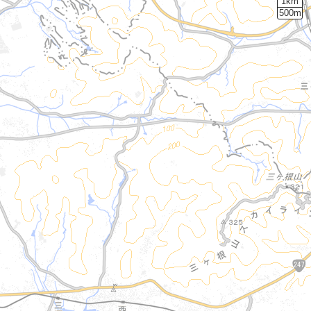
1km
500m