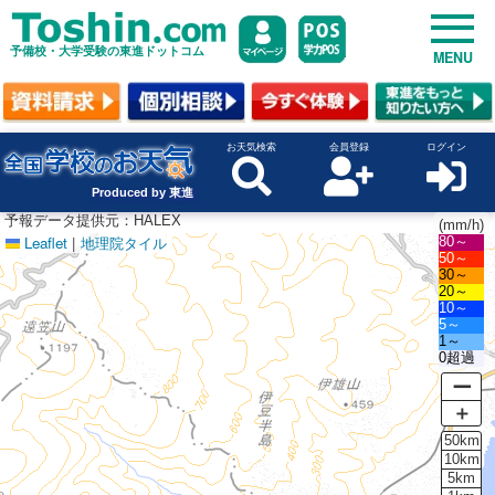
予備校・大学受験の東進ドットコム
MENU
お天気検索
会員登録
ログイン
Produced by 東進
予報データ提供元：HALEX
(mm/h)
Leaflet
|
地理院タイル
80～
50～
30～
20～
10～
5～
1～
0超過
ー
＋
50km
10km
5km