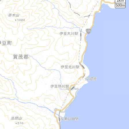
1km
500m