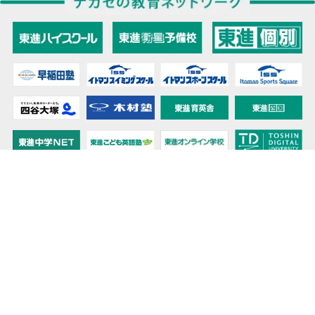
教育力こそが、国力だと思う。
キミの高校に対応！東進の個別指導コース
90日先まで大胆予報！ 全国学校のお天気
高校無償化丸わかり！高校授業料無償化 情報サイト
受験生必見！ 大学情報・入試情報