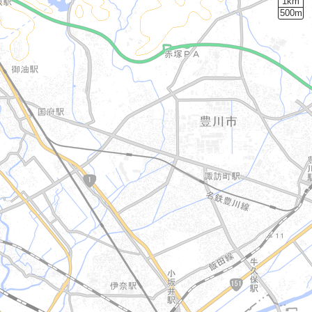
1km
500m