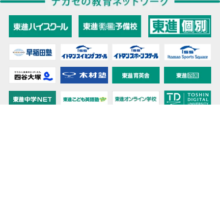
教育力こそが、国力だと思う。
キミの高校に対応！東進の個別指導コース
90日先まで大胆予報！ 全国学校のお天気
高校無償化丸わかり！高校授業料無償化 情報サイト
受験生必見！ 大学情報・入試情報