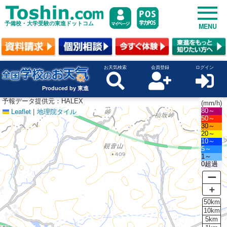
予備校・大学受験の東進ドットコム
MENU
お天気検索
会員登録
ログイン
Produced by 東進
予報データ提供元：HALEX
(mm/h)
Leaflet
|
地理院タイル
80～
50～
30～
20～
10～
5～
1～
0超過
ー
＋
50km
10km
5km