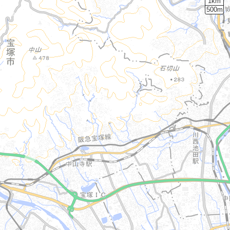
1km
500m