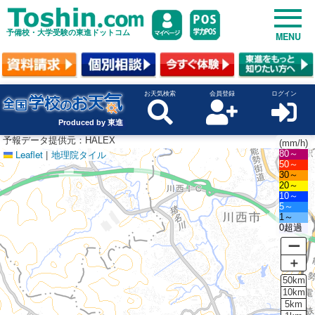
予備校・大学受験の東進ドットコム
MENU
お天気検索
会員登録
ログイン
Produced by 東進
予報データ提供元：HALEX
(mm/h)
Leaflet
|
地理院タイル
80～
50～
30～
20～
10～
5～
1～
0超過
ー
＋
50km
10km
5km