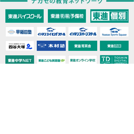
教育力こそが、国力だと思う。
キミの高校に対応！東進の個別指導コース
90日先まで大胆予報！ 全国学校のお天気
高校無償化丸わかり！高校授業料無償化 情報サイト
受験生必見！ 大学情報・入試情報