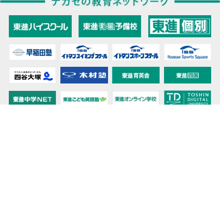
教育力こそが、国力だと思う。
キミの高校に対応！東進の個別指導コース
90日先まで大胆予報！ 全国学校のお天気
高校無償化丸わかり！高校授業料無償化 情報サイト
受験生必見！ 大学情報・入試情報