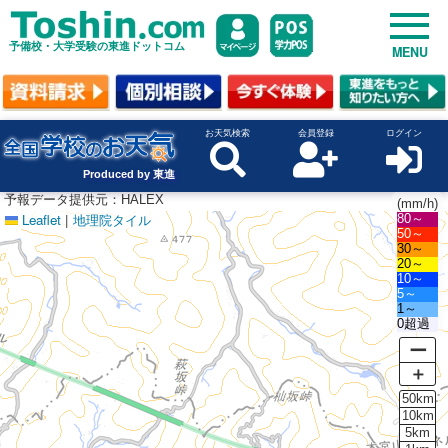
予備校・大学受験の東進ドットコム
MENU
お天気検索
会員登録
ログイン
Produced by 東進
予報データ提供元：HALEX
(mm/h)
Leaflet
|
地理院タイル
80～
50～
30～
20～
10～
5～
1～
0超過
ー
＋
50km
10km
5km