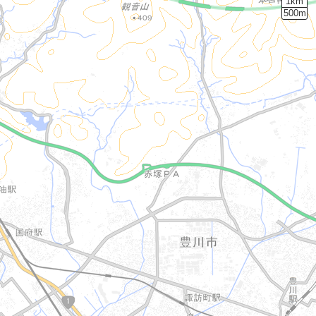
1km
500m