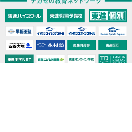
教育力こそが、国力だと思う。
キミの高校に対応！東進の個別指導コース
90日先まで大胆予報！ 全国学校のお天気
高校無償化丸わかり！高校授業料無償化 情報サイト
受験生必見！ 大学情報・入試情報