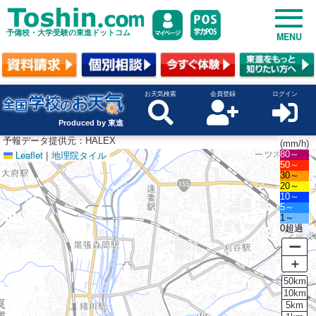
予備校・大学受験の東進ドットコム
MENU
お天気検索
会員登録
ログイン
Produced by 東進
予報データ提供元：HALEX
(mm/h)
Leaflet
|
地理院タイル
80～
50～
30～
20～
10～
5～
1～
0超過
ー
＋
50km
10km
5km