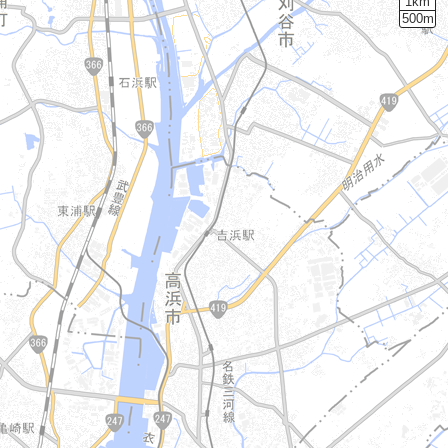
1km
500m