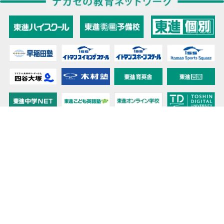
教育力こそが、国力だと思う。
キミの高校に対応！東進の個別指導コース
90日先まで大胆予報！ 全国学校のお天気
高校無償化丸わかり！高校授業料無償化 情報サイト
受験生必見！ 大学情報・入試情報