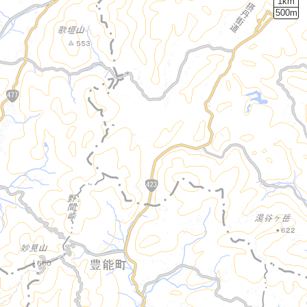
1km
500m