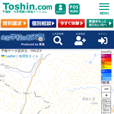
予備校・大学受験の東進ドットコム
MENU
お天気検索
会員登録
ログイン
Produced by 東進
予報データ提供元：HALEX
(mm/h)
Leaflet
|
地理院タイル
80～
50～
30～
20～
10～
5～
1～
0超過
ー
＋
50km
10km
5km