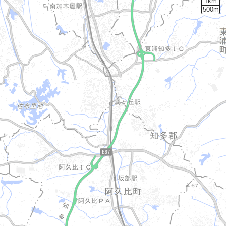
1km
500m