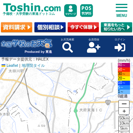
予備校・大学受験の東進ドットコム
MENU
お天気検索
会員登録
ログイン
Produced by 東進
予報データ提供元：HALEX
(mm/h)
Leaflet
|
地理院タイル
80～
50～
30～
20～
10～
5～
1～
0超過
ー
＋
50km
10km
5km