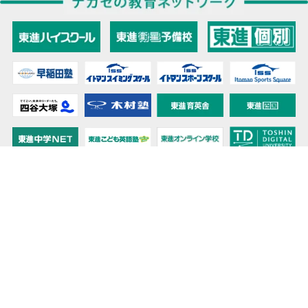
教育力こそが、国力だと思う。
キミの高校に対応！東進の個別指導コース
90日先まで大胆予報！ 全国学校のお天気
高校無償化丸わかり！高校授業料無償化 情報サイト
受験生必見！ 大学情報・入試情報