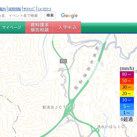
案内
採用情報
ｻｲﾄﾏｯﾌﾟ
ﾆｭｰｽﾘﾘｰｽ
(mm/h)
80～
50～
30～
20～
10～
5～
1～
0超過