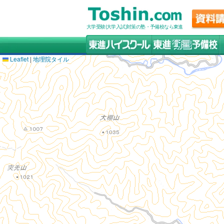
大学受験(大学入試)対策の塾・予備校なら東進
Leaflet
|
地理院タイル