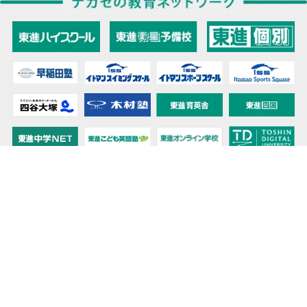
教育力こそが、国力だと思う。
キミの高校に対応！東進の個別指導コース
90日先まで大胆予報！ 全国学校のお天気
高校無償化丸わかり！高校授業料無償化 情報サイト
受験生必見！ 大学情報・入試情報