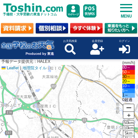
予備校・大学受験の東進ドットコム
MENU
お天気検索
会員登録
ログイン
Produced by 東進
予報データ提供元：HALEX
(mm/h)
Leaflet
|
地理院タイル
80～
50～
30～
20～
10～
5～
1～
0超過
ー
＋
50km
10km
5km