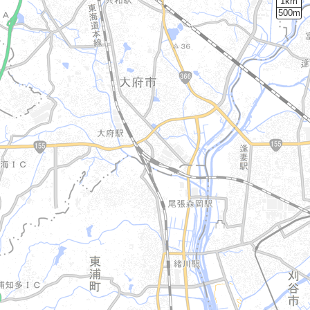
1km
500m