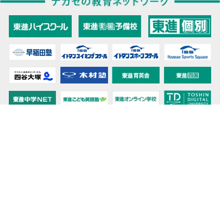
教育力こそが、国力だと思う。
キミの高校に対応！東進の個別指導コース
90日先まで大胆予報！ 全国学校のお天気
高校無償化丸わかり！高校授業料無償化 情報サイト
受験生必見！ 大学情報・入試情報