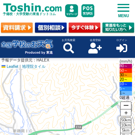
予備校・大学受験の東進ドットコム
MENU
お天気検索
会員登録
ログイン
Produced by 東進
予報データ提供元：HALEX
(mm/h)
Leaflet
|
地理院タイル
80～
50～
30～
20～
10～
5～
1～
0超過
ー
＋
50km
10km
5km