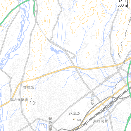
1km
500m