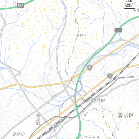
1km
500m