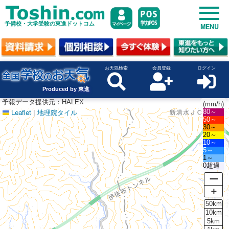
予備校・大学受験の東進ドットコム
MENU
お天気検索
会員登録
ログイン
Produced by 東進
予報データ提供元：HALEX
(mm/h)
Leaflet
|
地理院タイル
80～
50～
30～
20～
10～
5～
1～
0超過
ー
＋
50km
10km
5km