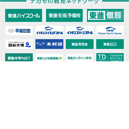
教育力こそが、国力だと思う。
キミの高校に対応！東進の個別指導コース
90日先まで大胆予報！ 全国学校のお天気
高校無償化丸わかり！高校授業料無償化 情報サイト
受験生必見！ 大学情報・入試情報