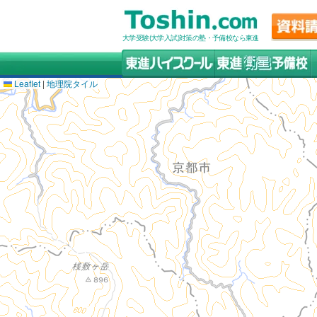
大学受験(大学入試)対策の塾・予備校なら東進
Leaflet
|
地理院タイル