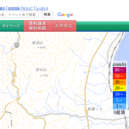
案内
採用情報
ｻｲﾄﾏｯﾌﾟ
ﾆｭｰｽﾘﾘｰｽ
(mm/h)
80～
50～
30～
20～
10～
5～
1～
0超過