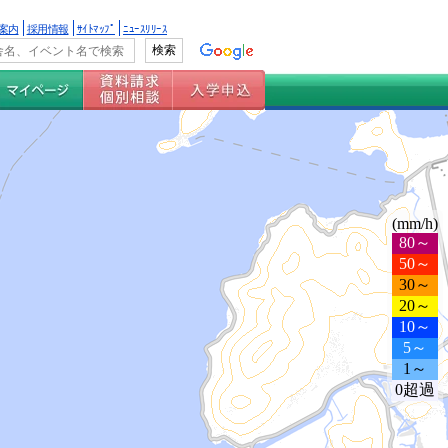
案内
採用情報
ｻｲﾄﾏｯﾌﾟ
ﾆｭｰｽﾘﾘｰｽ
(mm/h)
80～
50～
30～
20～
10～
5～
1～
0超過