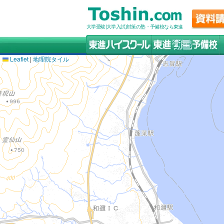
大学受験(大学入試)対策の塾・予備校なら東進
Leaflet
|
地理院タイル