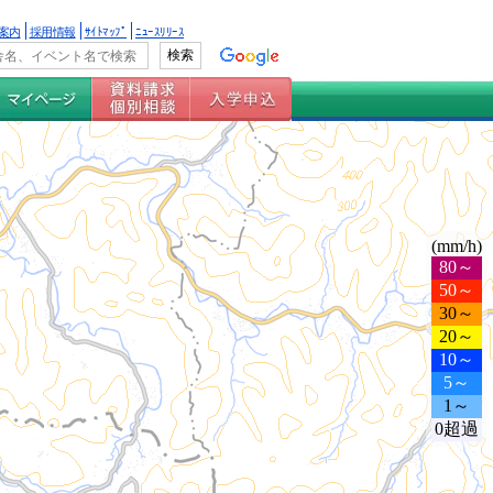
案内
採用情報
ｻｲﾄﾏｯﾌﾟ
ﾆｭｰｽﾘﾘｰｽ
(mm/h)
80～
50～
30～
20～
10～
5～
1～
0超過