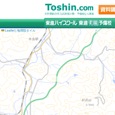
大学受験(大学入試)対策の塾・予備校なら東進
Leaflet
|
地理院タイル