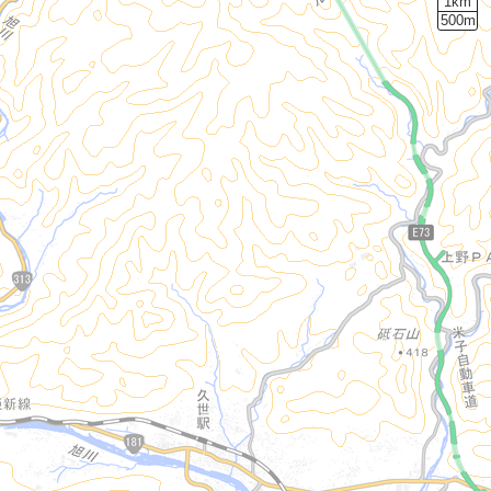
1km
500m