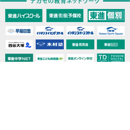
教育力こそが、国力だと思う。
キミの高校に対応！東進の個別指導コース
90日先まで大胆予報！ 全国学校のお天気
高校無償化丸わかり！高校授業料無償化 情報サイト
受験生必見！ 大学情報・入試情報