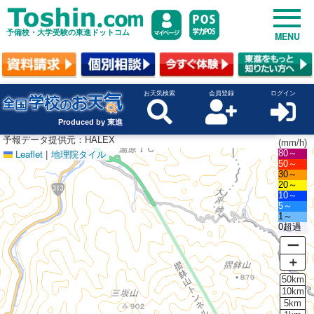
予備校・大学受験の東進ドットコム
MENU
お天気検索
会員登録
ログイン
Produced by 東進
予報データ提供元：HALEX
(mm/h)
Leaflet
|
地理院タイル
80～
50～
30～
20～
10～
5～
1～
0超過
ー
＋
50km
10km
5km