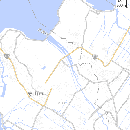
1km
500m