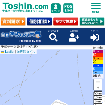
予備校・大学受験の東進ドットコム
MENU
お天気検索
会員登録
ログイン
Produced by 東進
予報データ提供元：HALEX
(mm/h)
Leaflet
|
地理院タイル
80～
50～
30～
20～
10～
5～
1～
0超過
ー
＋
50km
10km
5km