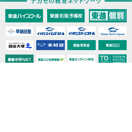
教育力こそが、国力だと思う。
キミの高校に対応！東進の個別指導コース
90日先まで大胆予報！ 全国学校のお天気
高校無償化丸わかり！高校授業料無償化 情報サイト
受験生必見！ 大学情報・入試情報