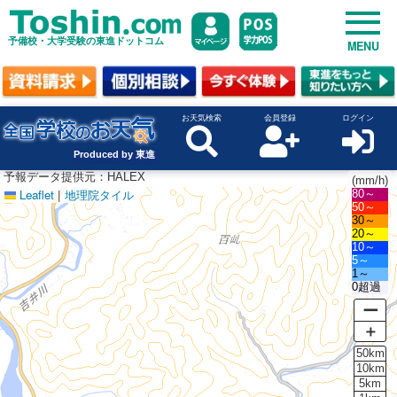
予備校・大学受験の東進ドットコム
MENU
お天気検索
会員登録
ログイン
Produced by 東進
予報データ提供元：HALEX
(mm/h)
Leaflet
|
地理院タイル
80～
50～
30～
20～
10～
5～
1～
0超過
ー
＋
50km
10km
5km