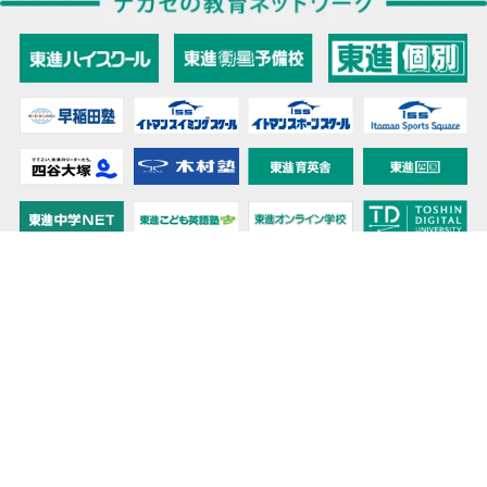
教育力こそが、国力だと思う。
キミの高校に対応！東進の個別指導コース
90日先まで大胆予報！ 全国学校のお天気
高校無償化丸わかり！高校授業料無償化 情報サイト
受験生必見！ 大学情報・入試情報