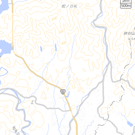
1km
500m