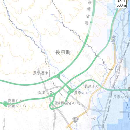
1km
500m