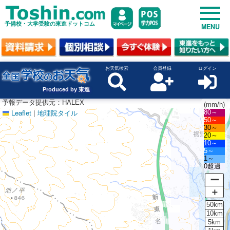
予備校・大学受験の東進ドットコム
MENU
お天気検索
会員登録
ログイン
Produced by 東進
予報データ提供元：HALEX
(mm/h)
Leaflet
|
地理院タイル
80～
50～
30～
20～
10～
5～
1～
0超過
ー
＋
50km
10km
5km