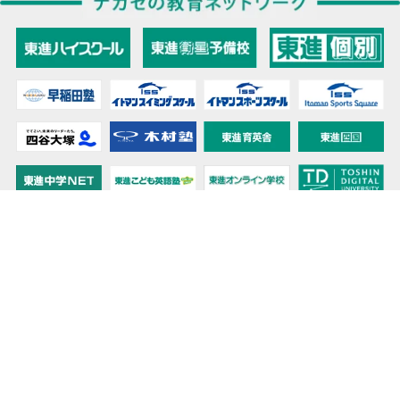
教育力こそが、国力だと思う。
キミの高校に対応！東進の個別指導コース
90日先まで大胆予報！ 全国学校のお天気
高校無償化丸わかり！高校授業料無償化 情報サイト
受験生必見！ 大学情報・入試情報