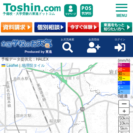
予備校・大学受験の東進ドットコム
MENU
お天気検索
会員登録
ログイン
Produced by 東進
予報データ提供元：HALEX
(mm/h)
Leaflet
|
地理院タイル
80～
50～
30～
20～
10～
5～
1～
0超過
ー
＋
50km
10km
5km