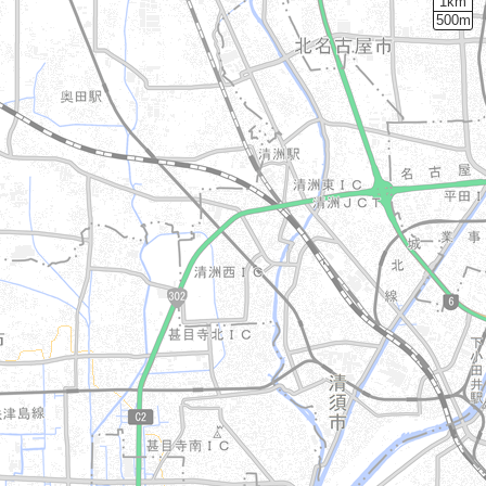
1km
500m