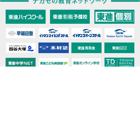
教育力こそが、国力だと思う。
キミの高校に対応！東進の個別指導コース
90日先まで大胆予報！ 全国学校のお天気
高校無償化丸わかり！高校授業料無償化 情報サイト
受験生必見！ 大学情報・入試情報