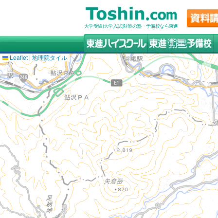
大学受験(大学入試)対策の塾・予備校なら東進
Leaflet
|
地理院タイル