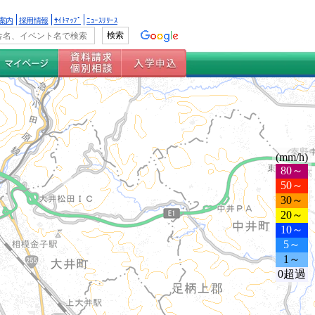
案内
採用情報
ｻｲﾄﾏｯﾌﾟ
ﾆｭｰｽﾘﾘｰｽ
(mm/h)
80～
50～
30～
20～
10～
5～
1～
0超過