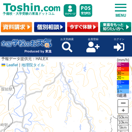
予備校・大学受験の東進ドットコム
MENU
お天気検索
会員登録
ログイン
Produced by 東進
予報データ提供元：HALEX
(mm/h)
Leaflet
|
地理院タイル
80～
50～
30～
20～
10～
5～
1～
0超過
ー
＋
50km
10km
5km