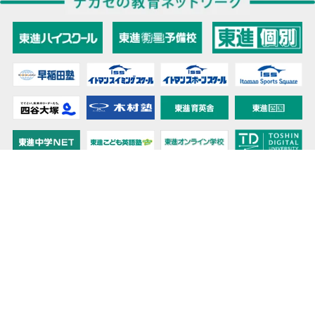
教育力こそが、国力だと思う。
キミの高校に対応！東進の個別指導コース
90日先まで大胆予報！ 全国学校のお天気
高校無償化丸わかり！高校授業料無償化 情報サイト
受験生必見！ 大学情報・入試情報