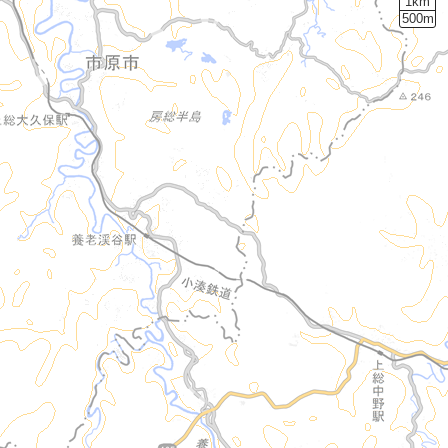
1km
500m