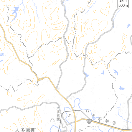
1km
500m