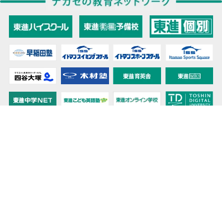
教育力こそが、国力だと思う。
キミの高校に対応！東進の個別指導コース
90日先まで大胆予報！ 全国学校のお天気
高校無償化丸わかり！高校授業料無償化 情報サイト
受験生必見！ 大学情報・入試情報