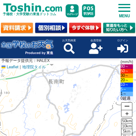
予備校・大学受験の東進ドットコム
MENU
お天気検索
会員登録
ログイン
Produced by 東進
予報データ提供元：HALEX
(mm/h)
Leaflet
|
地理院タイル
80～
50～
30～
20～
10～
5～
1～
0超過
ー
＋
50km
10km
5km