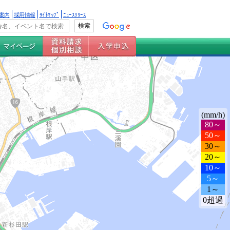
案内
採用情報
ｻｲﾄﾏｯﾌﾟ
ﾆｭｰｽﾘﾘｰｽ
(mm/h)
80～
50～
30～
20～
10～
5～
1～
0超過