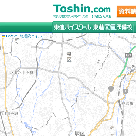
大学受験(大学入試)対策の塾・予備校なら東進
Leaflet
|
地理院タイル