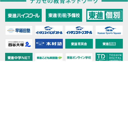
教育力こそが、国力だと思う。
キミの高校に対応！東進の個別指導コース
90日先まで大胆予報！ 全国学校のお天気
高校無償化丸わかり！高校授業料無償化 情報サイト
受験生必見！ 大学情報・入試情報