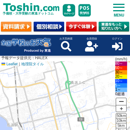
予備校・大学受験の東進ドットコム
MENU
お天気検索
会員登録
ログイン
Produced by 東進
予報データ提供元：HALEX
(mm/h)
Leaflet
|
地理院タイル
80～
50～
30～
20～
10～
5～
1～
0超過
ー
＋
50km
10km
5km