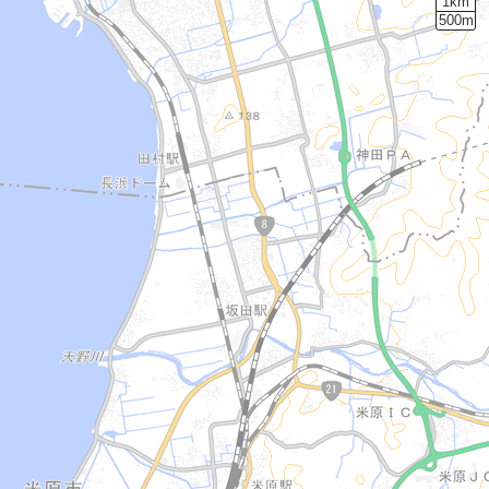
1km
500m